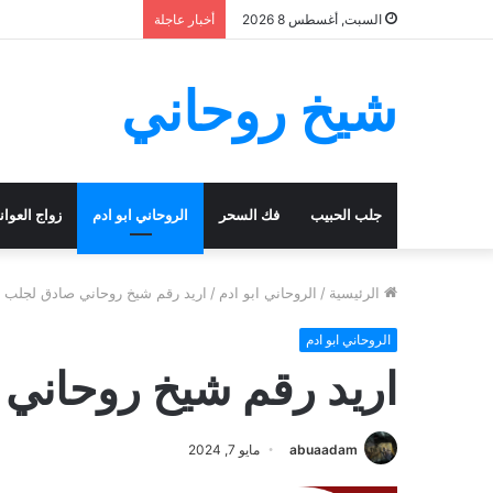
السبت, أغسطس 8 2026
أخبار عاجلة
شيخ روحاني
جلب الحبيب
فك السحر
الروحاني ابو ادم
زواج العوا
الرئيسية
/
الروحاني ابو ادم
/
اريد رقم شيخ روحاني صادق لجلب ا
الروحاني ابو ادم
اريد رقم شيخ روحاني
abuaadam
مايو 7, 2024