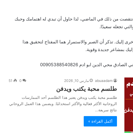
د انتقصت من ذلك في الماضي، لذا حاول أن تبدي له اهتمامك وحبك
لتي تجعله سعيدًا.
 إليك. تذكر أن الصبر والاستمرار هما المفتاح لتحقيق هذا
إليك بمشاعر جديدة وقوية.
محي الدين ابو ادم 00905388540826
abuaadam
مارس 10, 2026
0
51
طلسم محبة يكتب ويدفن
طلسم محبة يكتب ويدفن يعتبر هذا الطلسم أحد الممارسات
الروحانية الأكثر فعالية والأكثر استخدامًا. ويضمن هذا العمل الروحاني
نتائج سريعة…
أكمل القراءة »