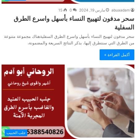
abuaadam
مارس 19, 2024
0
15
سحر مدفون لتهييج النساء بأسهل واسرع الطرق
السفلية
سحر مدفون لتهييج النساء بأسهل واسرع الطرق السفليةهناك مجموعة متنوعة
من الطرق التي سنتطرق إليها، بذكر النتائج السريعة والمضمونة،
أكمل القراءة »
جلب الحبيب