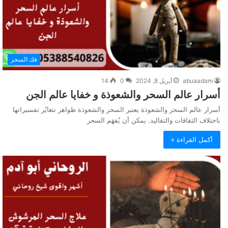
فك السحر
abuaadam
أبريل 8, 2024
0
14
أسرار عالم السحر والشعوذة و خفايا عالم الجن
أسرار عالم السحر والشعوذة يعتبر السحر والشعوذة ظواهر تتغايُر تفسيراتها
باختلاف الثقافات والتقاليد. يمكن أن يُفهَم السحر
أكمل القراءة »