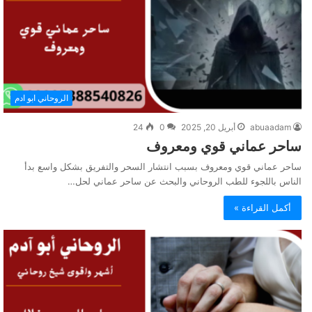
الروحاني ابو ادم
abuaadam
أبريل 20, 2025
0
24
ساحر عماني قوي ومعروف
ساحر عماني قوي ومعروف بسبب انتشار السحر والتفريق بشكل واسع بدأ
الناس باللجوء للطب الروحاني والبحث عن ساحر عماني لحل…
أكمل القراءة »