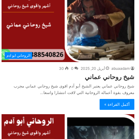
الروحاني ابو ادم
abuaadam
أبريل 20, 2025
0
30
شيخ روحاني عماني
شيخ روحاني عماني يعتبر الشيخ أبو آدم اقوى شيخ روحاني عماني مجرب
معروف بقوة أعماله الروحانية التي لاقت انتشارا واسعا…
أكمل القراءة »