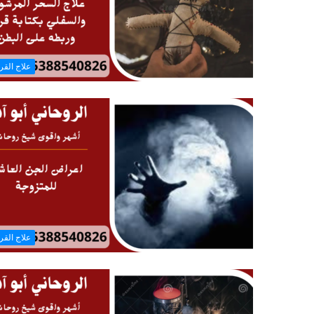
علاج القر
علاج القر