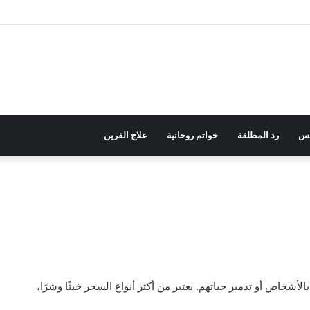
نس
رد المطلقة
خواتم روحانية
علاج القرين
أشخاص أو تدمير حياتهم. يعتبر من أكثر أنواع السحر خبثًا وشرًا،