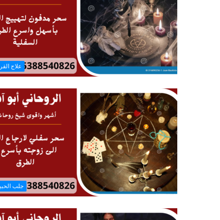
علاج القر
جلب الحب