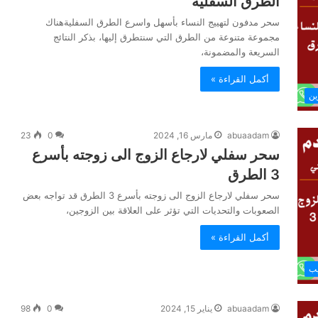
الطرق السفلية
سحر مدفون لتهييج النساء بأسهل واسرع الطرق السفليةهناك
مجموعة متنوعة من الطرق التي سنتطرق إليها، بذكر النتائج
السريعة والمضمونة،
أكمل القراءة »
ين
abuaadam
مارس 16, 2024
0
23
سحر سفلي لارجاع الزوج الى زوجته بأسرع
3 الطرق
سحر سفلي لارجاع الزوج الى زوجته بأسرع 3 الطرق قد تواجه بعض
الصعوبات والتحديات التي تؤثر على العلاقة بين الزوجين،
أكمل القراءة »
يب
abuaadam
يناير 15, 2024
0
98