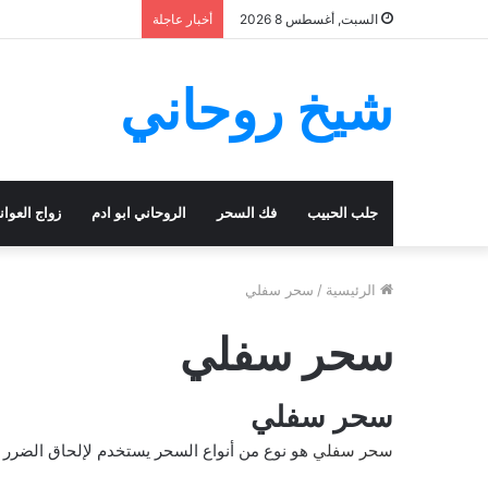
السبت, أغسطس 8 2026
أخبار عاجلة
شيخ روحاني
جلب الحبيب
فك السحر
الروحاني ابو ادم
زواج العوا
الرئيسية
/
سحر سفلي
سحر سفلي
سحر سفلي
سحر سفلي
هو نوع من أنواع السحر يستخدم لإلحاق الضرر بال