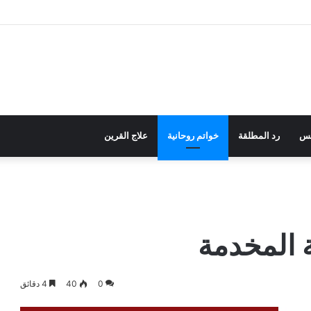
نس
رد المطلقة
خواتم روحانية
علاج القرين
ة المخدمة
0
40
4 دقائق