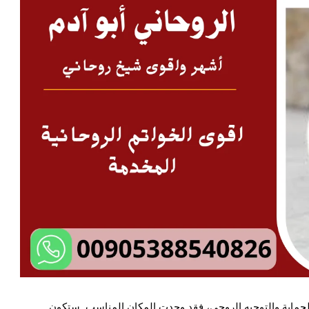
لحماية والتوجيه الروحي، فقد وجدت المكان المناسب. ستكون