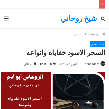
شيخ روحاني
بحث
الق
عن
الرئيسية
/
فك السحر
فك السحر
السحر الاسود خفاياه وانواعه
abuaadam
أكتوبر 25, 2021
0
12
2 دقائق