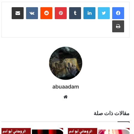
لينكدإن
بينتيريست
مشاركة عبر البريد
طباعة
abuaadam
موقع
الويب
مقالات ذات صلة