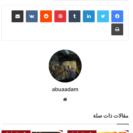
لينكدإن
بينتيريست
مشاركة عبر البريد
طباعة
abuaadam
موقع
الويب
مقالات ذات صلة