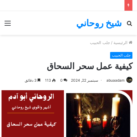
شيخ روحاني
بحث
الق
عن
الرئيسية
/
جلب الحبيب
جلب الحبيب
كيفية عمل سحر السحاق
abuaadam
سبتمبر 22, 2024
0
113
3 دقائق