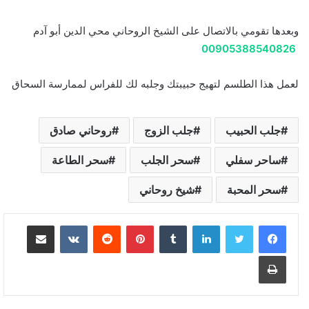
وبعدها تقومي بالاتصال على الشيخ الروحاني محي الدين أبو آدم
00905388540826
لعمل هذا الطلسم لتهيج حبيبتك وجلبه لك للفراس لممارسة السحاق
جلب الحبيب
جلب الزوج
روحاني صادق
ساحر سفلي
سحر الجلب
سحر الطاعة
سحر المحبة
شيخ روحاني
لينكدإن
بينتيريست
مشاركة عبر البريد
طباعة